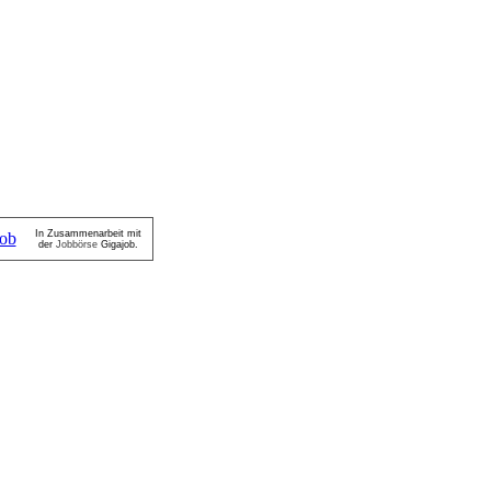
In Zusammenarbeit mit
der
Jobbörse
Gigajob.